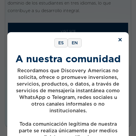
dominio de los estudiantes en tres idiomas, lo que
contribuye a su desarrollo integral.
VISIT SITE
×
ES
EN
A nuestra comunidad
Company status
Privada
Recordamos que Discovery Americas no
Investment status
solicita, ofrece o promueve inversiones,
Activo
servicios, productos, o datos, a través de
servicios de mensajería instantánea como
Start Year
WhatsApp o Telegram, redes sociales u
2019
otros canales informales o no
Funds
institucionales.
Toda comunicación legítima de nuestra
parte se realiza únicamente por medios