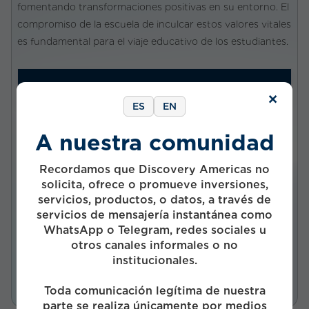
fomentando transformaciones positivas en su entorno. El
compromiso de la escuela de inculcar estos valores vitales
es fundamental para el viaje educativo de los estudiantes.
VISIT SITE
×
ES
EN
A nuestra comunidad
Company status
Privada
Recordamos que Discovery Americas no
solicita, ofrece o promueve inversiones,
Investment status
servicios, productos, o datos, a través de
Activo
servicios de mensajería instantánea como
Start Year
WhatsApp o Telegram, redes sociales u
otros canales informales o no
2018
institucionales.
Funds
Toda comunicación legítima de nuestra
parte se realiza únicamente por medios