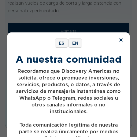
realizan vuelos de carga de corta y larga distancia con
personal experimentado.
VISIT SITE
×
ES
EN
A nuestra comunidad
Company status
Privada
Recordamos que Discovery Americas no
Investment status
solicita, ofrece o promueve inversiones,
Activo
servicios, productos, o datos, a través de
servicios de mensajería instantánea como
Start Year
WhatsApp o Telegram, redes sociales u
2021
otros canales informales o no
Funds
institucionales.
Toda comunicación legítima de nuestra
parte se realiza únicamente por medios