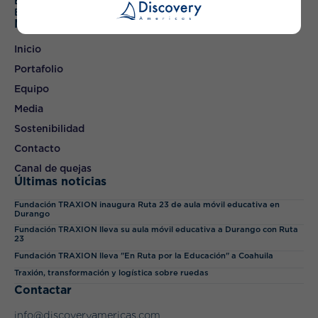
English
Español
Mapa
Inicio
Portafolio
Equipo
Media
Sostenibilidad
Contacto
Canal de quejas
Últimas noticias
Fundación TRAXION inaugura Ruta 23 de aula móvil educativa en
Durango
Fundación TRAXION lleva su aula móvil educativa a Durango con Ruta
23
Fundación TRAXION lleva "En Ruta por la Educación" a Coahuila
Traxión, transformación y logística sobre ruedas
Contactar
info@discoveryamericas.com