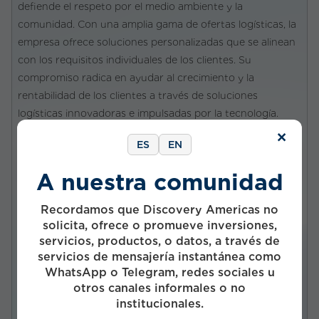
defiende el respeto por el medio ambiente y la
comunidad. Con una amplia gama de ofertas logísticas, la
empresa ofrece soluciones personalizadas que se alinean
con los requisitos individuales de los clientes. Su
compromiso radica en ayudar al crecimiento y la
rentabilidad de los clientes a través de soluciones
logísticas innovadoras e impulsadas por la tecnología.
×
ES
EN
VISIT SITE
A nuestra comunidad
Recordamos que Discovery Americas no
Company status
solicita, ofrece o promueve inversiones,
servicios, productos, o datos, a través de
Privada
servicios de mensajería instantánea como
Investment status
WhatsApp o Telegram, redes sociales u
Activo
otros canales informales o no
institucionales.
Start Year