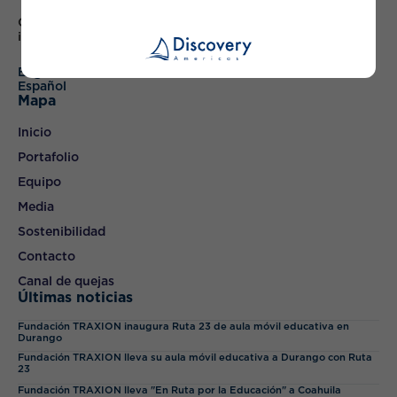
Colaborar con las principales empresas de México para
impulsar el crecimiento y generar valor
English
Español
Mapa
Inicio
Portafolio
Equipo
Media
Sostenibilidad
Contacto
Canal de quejas
Últimas noticias
Fundación TRAXION inaugura Ruta 23 de aula móvil educativa en
Durango
Fundación TRAXION lleva su aula móvil educativa a Durango con Ruta
23
Fundación TRAXION lleva "En Ruta por la Educación" a Coahuila