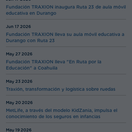
Sustainability
2022
2021
Fundación TRAXION inaugura Ruta 23 de aula móvil
Transportation & Logistics
educativa en Durango
2020
2019
Jun 17
2026
View all categories
2018
Fundación TRAXION lleva su aula móvil educativa a
Durango con Ruta 23
View all years
May 27
2026
Fundación TRAXION lleva "En Ruta por la
Educación" a Coahuila
May 23
2026
Traxión, transformación y logística sobre ruedas
May 20
2026
MetLife, a través del modelo KidZania, impulsa el
conocimiento de los seguros en infancias
May 19
2026