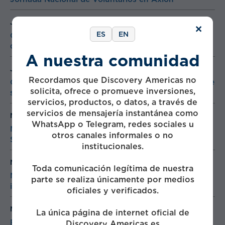
Jun 16
2025
×
ES
EN
Grupo Traxión y V Modal van por “cascada” de
clientes para el intermoda
A nuestra comunidad
Jun 9
2025
Recordamos que Discovery Americas no
Quálitas y KidZania celebran el primer aniversario de
solicita, ofrece o promueve inversiones,
su alianza “Socios con Propósito”.
servicios, productos, o datos, a través de
servicios de mensajería instantánea como
May 28
2025
WhatsApp o Telegram, redes sociales u
Más de 11 mil asistentes de todo LATAM en Amco
otros canales informales o no
Summit 2025
institucionales.
May 19
2025
Toda comunicación legítima de nuestra
Momento Corporativo / Traxión, menor
parte se realiza únicamente por medios
incertidumbre apuntala su potencial
oficiales y verificados.
May 16
2025
La única página de internet oficial de
Fundación Traxión e INEA combaten rezago
Discovery Americas es