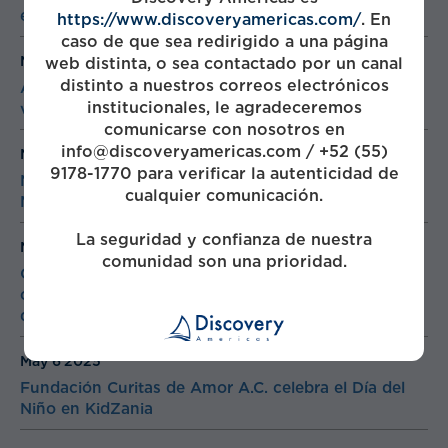
educativo en Querétaro con aulas móviles
https://www.discoveryamericas.com/
. En
caso de que sea redirigido a una página
May 15
2025
web distinta, o sea contactado por un canal
distinto a nuestros correos electrónicos
AJEMEX y KidZania suman esfuerzo para transmitir
institucionales, le agradeceremos
valores a niñez mexicana
comunicarse con nosotros en
info@discoveryamericas.com / +52 (55)
May 15
2025
9178-1770 para verificar la autenticidad de
Niñas y niños de Casa Cuna visitan KidZania,
cualquier comunicación.
Monterrey
La seguridad y confianza de nuestra
May 6
2025
comunidad son una prioridad.
Quálitas y KidZania celebran primer año de
colaboración promoviendo educación vial y cultura
del seguro entre los más pequeños
May 6
2025
Fundación Curitas de Amor A.C. celebra el Día del
Niño en KidZania