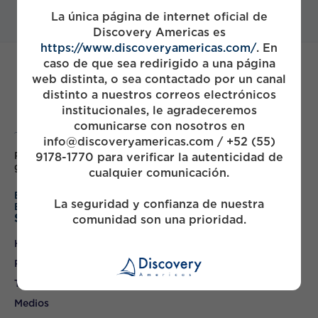
La única página de internet oficial de
Discovery Americas es
https://www.discoveryamericas.com/
. En
caso de que sea redirigido a una página
web distinta, o sea contactado por un canal
distinto a nuestros correos electrónicos
institucionales, le agradeceremos
comunicarse con nosotros en
info@discoveryamericas.com / +52 (55)
Partnering with Mexico's leading companies to drive
9178-1770 para verificar la autenticidad de
growth & build value
cualquier comunicación.
English
La seguridad y confianza de nuestra
Español
Sitemap
comunidad son una prioridad.
Home
Portfolio
Team
Medios