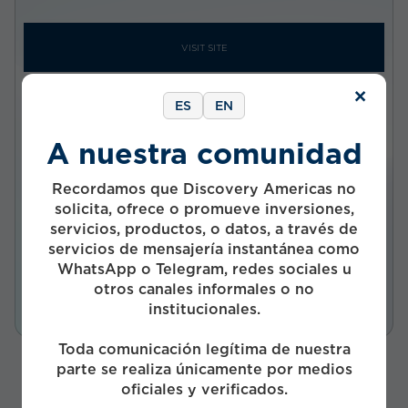
VISIT SITE
×
ES
EN
Company status
A nuestra comunidad
Private
Investment status
Recordamos que Discovery Americas no
Active
solicita, ofrece o promueve inversiones,
servicios, productos, o datos, a través de
Start Year
servicios de mensajería instantánea como
2016
WhatsApp o Telegram, redes sociales u
Funds
otros canales informales o no
institucionales.
Toda comunicación legítima de nuestra
parte se realiza únicamente por medios
oficiales y verificados.