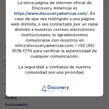
La única página de internet oficial de
Discovery Americas es
https://www.discoveryamericas.com/
. En
caso de que sea redirigido a una página
web distinta, o sea contactado por un canal
distinto a nuestros correos electrónicos
institucionales, le agradeceremos
comunicarse con nosotros en
info@discoveryamericas.com / +52 (55)
Partnering with Mexico's leading companies to drive
9178-1770 para verificar la autenticidad de
growth & build value
cualquier comunicación.
English
Español
La seguridad y confianza de nuestra
Sitemap
comunidad son una prioridad.
Home
Portfolio
Team
Medios
Sustainability