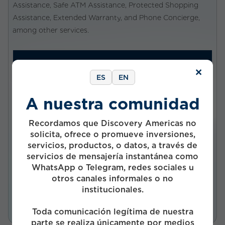
Assistance, Safe ATM Assistance, Protected Shopping
Assistance, Extended Warranty, and Phone Concierge,
among other services.
VISIT SITE
×
ES
EN
A nuestra comunidad
Company status
Private
Recordamos que Discovery Americas no
solicita, ofrece o promueve inversiones,
Investment status
servicios, productos, o datos, a través de
Realized
servicios de mensajería instantánea como
Start Year
WhatsApp o Telegram, redes sociales u
otros canales informales o no
2006
institucionales.
Funds
Toda comunicación legítima de nuestra
parte se realiza únicamente por medios