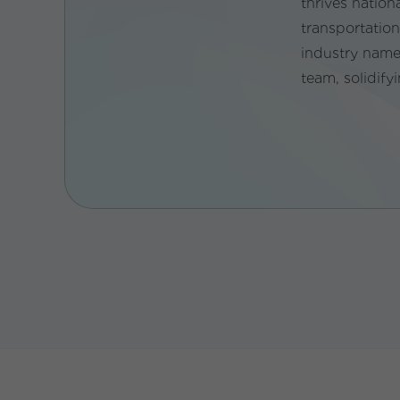
thrives nation
transportation 
industry name 
team, solidifyi