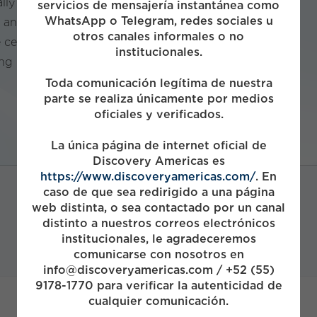
ally and internationally, venturing into
servicios de mensajería instantánea como
WhatsApp o Telegram, redes sociales u
and distribution. With certifications, it's a leading
otros canales informales o no
celebrated for service quality and a proficient
institucionales.
ng its exceptional status.
Toda comunicación legítima de nuestra
parte se realiza únicamente por medios
oficiales y verificados.
VISIT SITE
La única página de internet oficial de
Discovery Americas es
https://www.discoveryamericas.com/
. En
caso de que sea redirigido a una página
web distinta, o sea contactado por un canal
distinto a nuestros correos electrónicos
institucionales, le agradeceremos
comunicarse con nosotros en
info@discoveryamericas.com / +52 (55)
9178-1770 para verificar la autenticidad de
cualquier comunicación.