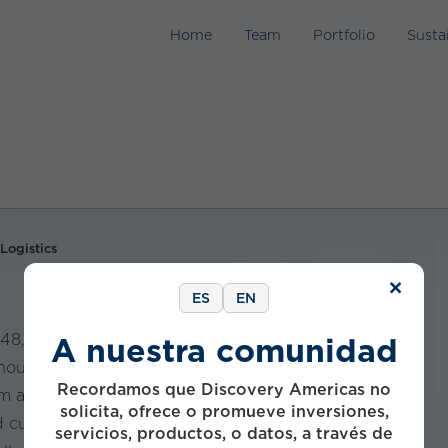
Home
Team
Portfolio
Susta
Logistics
×
ES
EN
48, MyM is a Mexican company excelling in
A nuestra comunidad
 household transportation. Renowned for
Recordamos que Discovery Americas no
m and quality, they coined the term "Movers" for
solicita, ofrece o promueve inversiones,
ed customers. Dedicated to exceptional moves, MyM
servicios, productos, o datos, a través de